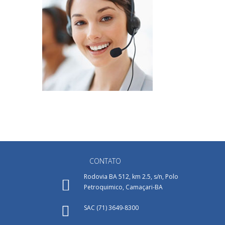
CONTATO
Rodovia BA 512, km 2.5, s/n, Polo
Petroquimico, Camaçari-BA
SAC (71) 3649-8300