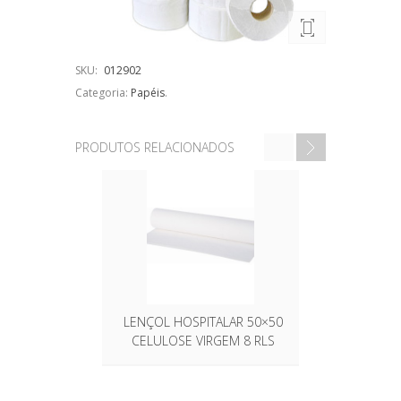
SKU:
012902
Categoria:
Papéis
.
PRODUTOS RELACIONADOS
LENÇOL HOSPITALAR 50×50
PAPE
CELULOSE VIRGEM 8 RLS
INTERFOL
COM