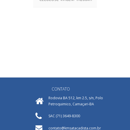
VIRGEM
CONTATO
Rodovia BA 512, km 2.5, s/n, Polo
Petroquimico, Camaçari-BA
SAC (71) 3649-8300
contato@kmsatacadista.com.br