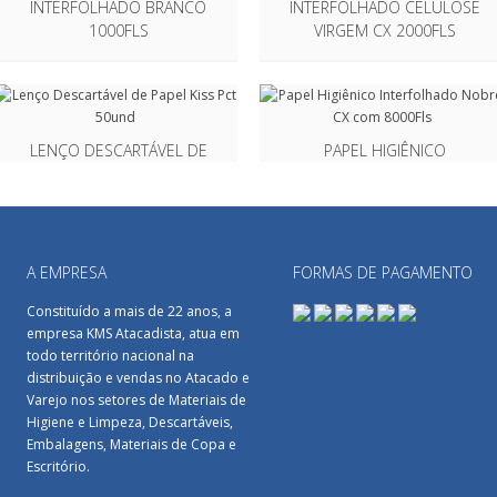
INTERFOLHADO BRANCO
INTERFOLHADO CELULOSE
1000FLS
VIRGEM CX 2000FLS
LENÇO DESCARTÁVEL DE
PAPEL HIGIÊNICO
PAPEL KISS PCT 50UND
INTERFOLHADO NOBRE CX
COM 8000FLS
A EMPRESA
FORMAS DE PAGAMENTO
Constituído a mais de 22 anos, a
PAPEL HIGIÊNICO FAMILIAR
LENÇOL HOSPITALAR 50×50
empresa KMS Atacadista, atua em
SOFT FOLHA SIMPLES
NEUTRO 8 RLS
todo território nacional na
4X30MT
distribuição e vendas no Atacado e
Varejo nos setores de Materiais de
Higiene e Limpeza, Descartáveis,
Embalagens, Materiais de Copa e
LENÇOL HOSPITALAR 50×70
Escritório.
CELULOSE VIRGEM 8 RLS