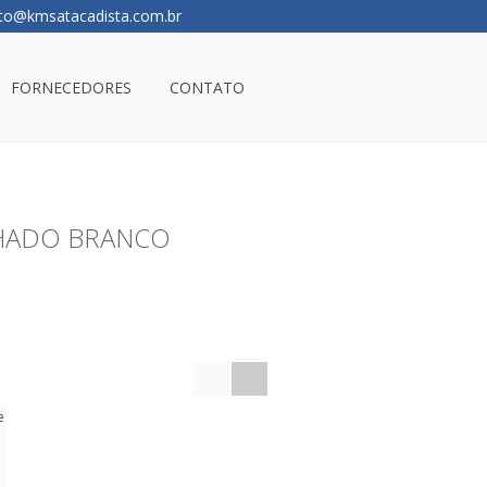
to@kmsatacadista.com.br
FORNECEDORES
CONTATO
LHADO BRANCO