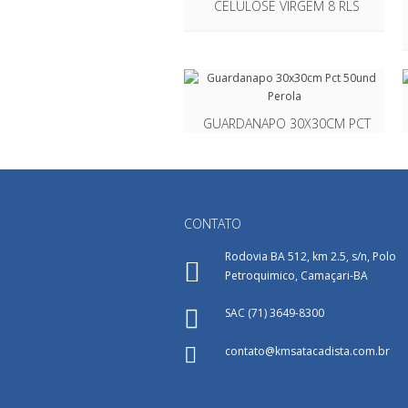
CELULOSE VIRGEM 8 RLS
GUARDANAPO 30X30CM PCT
50UND PEROLA
CONTATO
Rodovia BA 512, km 2.5, s/n, Polo
PAPEL TOALHA
Petroquimico, Camaçari-BA
INTERFOLHADO CELULOSE
VIRGEM 1000FLS
SAC (71) 3649-8300
contato@kmsatacadista.com.br