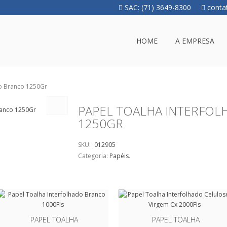
SAC: (71) 3649-8300
conta
HOME
A EMPRESA
do Branco 1250Gr
PAPEL TOALHA INTERFO
1250GR
SKU:
012905
Categoria:
Papéis
.
PAPEL TOALHA
PAPEL TOALHA