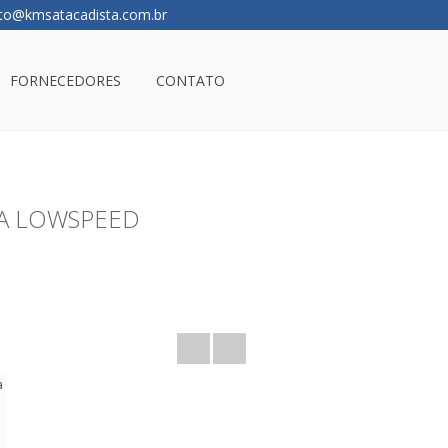
to@kmsatacadista.com.br
FORNECEDORES
CONTATO
A LOWSPEED