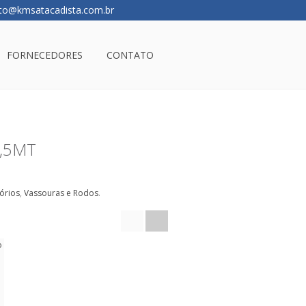
to@kmsatacadista.com.br
FORNECEDORES
CONTATO
,5MT
sórios
,
Vassouras e Rodos
.