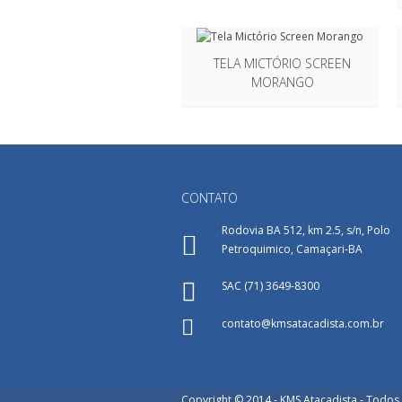
TELA MICTÓRIO SCREEN
MORANGO
CONTATO
Rodovia BA 512, km 2.5, s/n, Polo
Petroquimico, Camaçari-BA
SAC (71) 3649-8300
contato@kmsatacadista.com.br
Copyright © 2014 - KMS Atacadista - Todos 