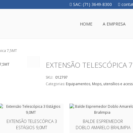
SAC: (71) 3649-8300
conta
HOME
A EMPRESA
pica 7,5MT
EXTENSÃO TELESCÓPICA 7
SKU:
012797
Categorias:
Equipamentos
,
Mops, utensílios e aces
EXTENSÃO TELESCÓPICA 3
BALDE ESPREMEDOR
ESTÁGIOS 9,0MT
DOBLO AMARELO BRALIMPIA