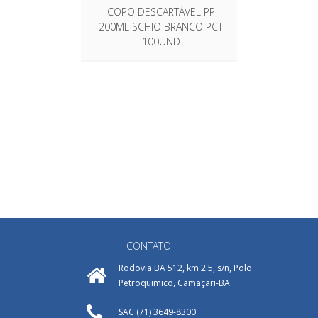
COPO DESCARTÁVEL PP
200ML SCHIO BRANCO PCT
100UND
CONTATO
Rodovia BA 512, km 2.5, s/n, Polo
Petroquimico, Camaçari-BA
SAC (71) 3649-8300