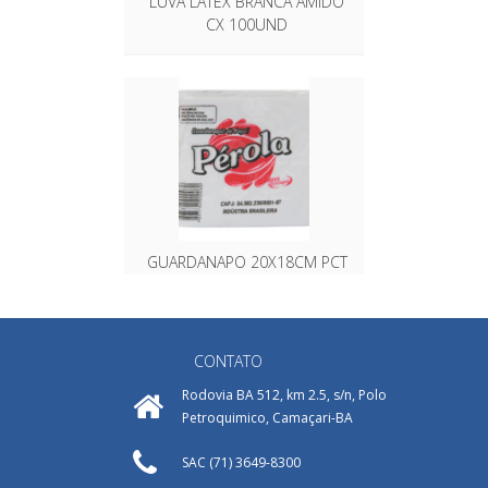
LUVA LÁTEX BRANCA AMIDO
CX 100UND
GUARDANAPO 20X18CM PCT
45UND PEROLA
CONTATO
Rodovia BA 512, km 2.5, s/n, Polo
Petroquimico, Camaçari-BA
SAC (71) 3649-8300