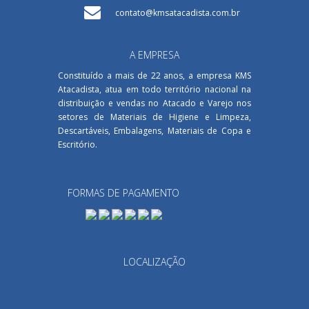
contato@kmsatacadista.com.br
PANO DE CHÃO ALVEJADO
ESPECIAL D 42X66CM
A EMPRESA
Constituído a mais de 22 anos, a empresa KMS
Atacadista, atua em todo território nacional na
distribuição e vendas no Atacado e Varejo nos
setores de Materiais de Higiene e Limpeza,
Descartáveis, Embalagens, Materiais de Copa e
Escritório.
FILTRO DE PAPEL MELITTA N
FORMAS DE PAGAMENTO
103
LOCALIZAÇÃO
COPO DESCARTÁVEL PP
500ML SCHIO BRANCO PCT
50UND