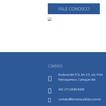
FALE CONOSCO
CONTATO
Rodovia BA 512, km 2.5, s/n, Polo
Petroquimico, Camaçari-BA
SAC (71) 3649-8300
contato@kmsatacadista.com.br