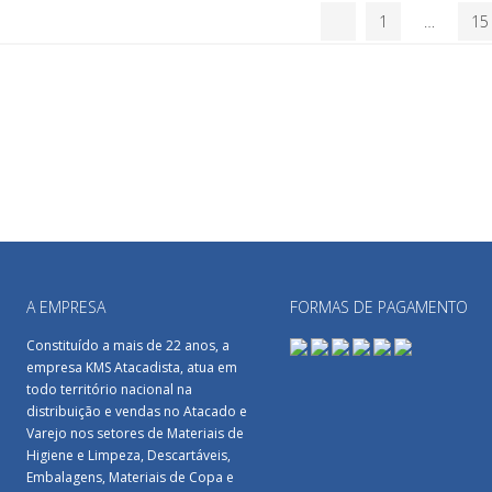
1
…
15
A EMPRESA
FORMAS DE PAGAMENTO
Constituído a mais de 22 anos, a
empresa KMS Atacadista, atua em
todo território nacional na
distribuição e vendas no Atacado e
Varejo nos setores de Materiais de
Higiene e Limpeza, Descartáveis,
Embalagens, Materiais de Copa e