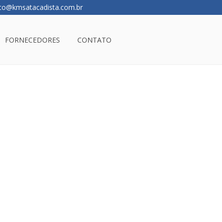
to@kmsatacadista.com.br
FORNECEDORES
CONTATO